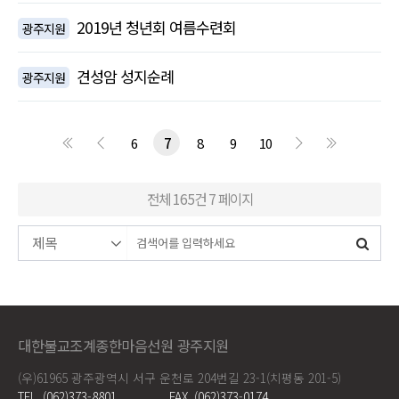
2019년 청년회 여름수련회
광주지원
견성암 성지순례
광주지원
6
7
8
9
10
전체 165건
7 페이지
대한불교조계종한마음선원 광주지원
(우)61965 광주광역시 서구 운천로 204번길 23-1(치평동 201-5)
TEL. (062)373-8801
FAX. (062)373-0174