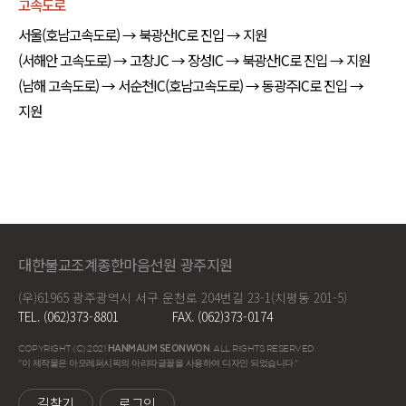
고속도로
서울(호남고속도로) → 북광산IC로 진입 → 지원
(서해안 고속도로) → 고창JC → 장성IC → 북광산IC로 진입 → 지원
(남해 고속도로) → 서순천IC(호남고속도로) → 동광주IC로 진입 →
지원
대한불교조계종한마음선원 광주지원
(우)61965 광주광역시 서구 운천로 204번길 23-1(치평동 201-5)
TEL. (062)373-8801
FAX. (062)373-0174
COPYRIGHT (C) 2021
HANMAUM SEONWON
. ALL RIGHTS RESERVED.
"이 제작물은 아모레퍼시픽의 아리따글꼴을 사용하여 디자인 되었습니다."
길찾기
로그인