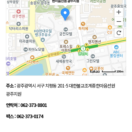
한마음선원 광주지원
100m
로드뷰
길찾기
지도 크게 보기
주소 :
광주광역시 서구 치평동 201-5 대한불교조계종한마음선원
광주지원
연락처 : 062-373-8801
팩스 : 062-373-0174