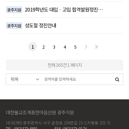
2019학년도 대입ㆍ고입 합격발원정진…
광주지원
성도절 정진안내
광주지원
1
2
3
4
5
전체 165건
1 페이지
대한불교조계종한마음선원 광주지원
(우)61965 광주광역시 서구 운천로 204번길 23-1(치평동 201-5)
TEL. (062)373-8801
FAX. (062)373-0174