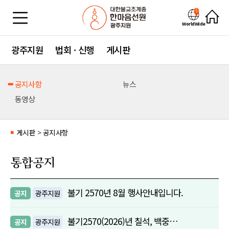
WorldWide
광주지원
법회 · 신행
게시판
공지사항
뉴스
동영상
게시판
>
공지사항
■
통합공지
불기 2570년 8월 행사안내입니다.
공지
광주지원
불기2570(2026)년 칠석, 백중…
공지
광주지원