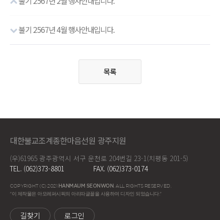
불기 2567년 2월 행사안내입니다.
불기 2567년 4월 행사안내입니다.
목록
대한불교조계종한마음선원 광주지원
(우)61965 광주광역시 서구 운천로 204번길 23-1(치평동 201-5)
TEL. (062)373-8801
FAX. (062)373-0174
COPYRIGHT (C) 2021
HANMAUM SEONWON
. ALL RIGHTS RESERVED.
"이 제작물은 아모레퍼시픽의 아리따글꼴을 사용하여 디자인 되었습니다."
길찾기
로그인