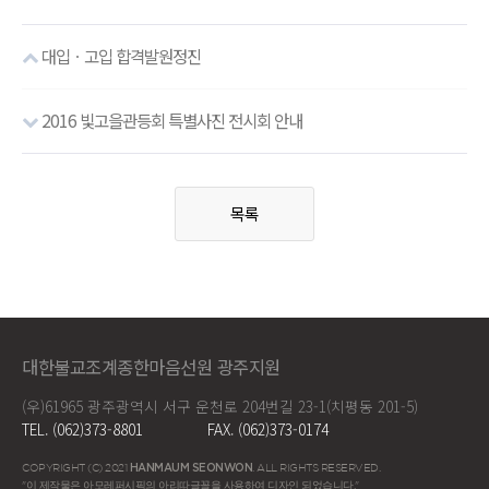
대입ㆍ고입 합격발원정진
2016 빛고을관등회 특별사진 전시회 안내
목록
대한불교조계종한마음선원 광주지원
(우)61965 광주광역시 서구 운천로 204번길 23-1(치평동 201-5)
TEL. (062)373-8801
FAX. (062)373-0174
COPYRIGHT (C) 2021
HANMAUM SEONWON
. ALL RIGHTS RESERVED.
"이 제작물은 아모레퍼시픽의 아리따글꼴을 사용하여 디자인 되었습니다."