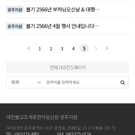
불기 2566년 부처님오신날 & 대행…
광주지원
불기 2566년 4월 행사 안내입니다…
광주지원
1
2
3
4
5
전체 165건
5 페이지
대한불교조계종한마음선원 광주지원
(우)61965 광주광역시 서구 운천로 204번길 23-1(치평동 201-5)
TEL. (062)373-8801
FAX. (062)373-0174