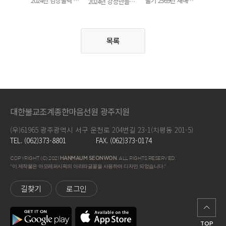
불기 2569년 만공의 피리 소리 장엄등 울력 스케치
2024년 김장울력 스케치
불기 2569년 새해맞이 합동천도재 & 촛불재 사진 스케치
2024년 강정만들기 울력 스케치
목록
대한불교조계종한마음선원 광주지원
(우)61965 광주광역시 서구 운천로 204번길 23-1(치평동 201-5)
TEL. (062)373-8801
FAX. (062)373-0174
COPYRIGHT (C) 2021
HANMAUM SEONWON
. ALL RIGHTS RESERVED.
"이 제작물은 아모레퍼시픽의 아리따글꼴을 사용하여 디자인 되었습니다."
길찾기
로그인
TOP