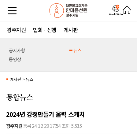
WorldWide
광주지원
법회 · 신행
게시판
공지사항
뉴스
동영상
게시판
>
뉴스
■
통합뉴스
2024년 강정만들기 울력 스케치
광주지원
등록
24-12-29 17:54
조회
5,535